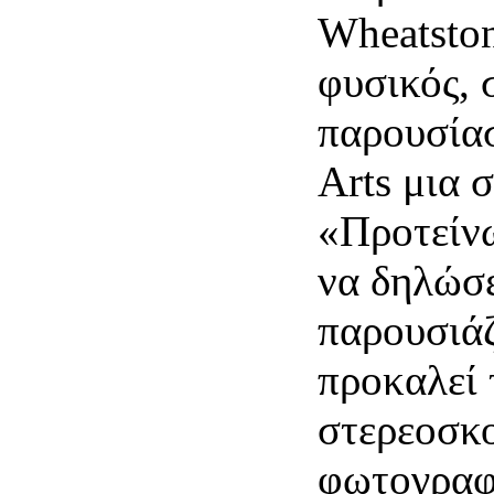
Wheatston
φυσικός, 
παρουσίασ
Arts μια σ
«Προτείνω
να δηλώσε
παρουσιά
προκαλεί 
στερεοσκο
φωτογραφ