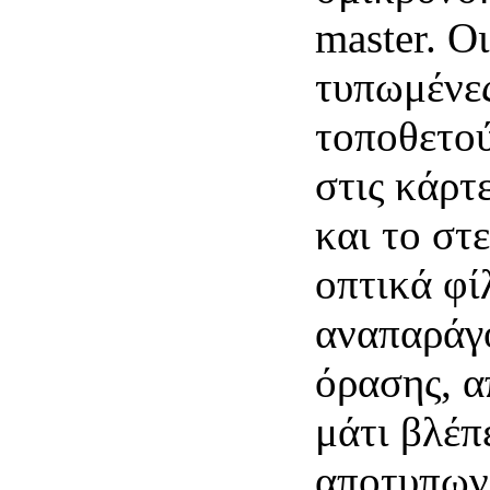
master. Ο
τυπωμένες
τοποθετού
στις κάρτ
και το στ
οπτικά φί
αναπαράγο
όρασης, α
μάτι βλέπ
αποτυπων