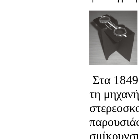
Στα 1849 
τη μηχανή
στερεοσκο
παρουσιάσ
σμίκρυνση