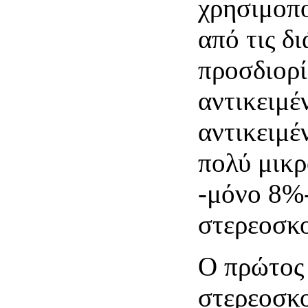
χρησιμοπο
από τις δ
προσδιορί
αντικειμέ
αντικειμέ
πολύ μικ
-μόνο 8%-
στερεοσκ
Ο πρώτος 
στερεοσκο