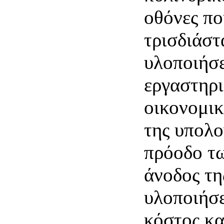
οθόνες πο
τρισδιάστ
υλοποιήσε
εργαστηρι
οικονομι
της υπολο
πρόοδο τω
άνοδος τη
υλοποιήσ
κόστος κα