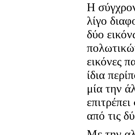
Η σύγχρον
λίγο διαφ
δύο εικόν
πολωτικώ
εικόνες π
ίδια περί
μία την ά
επιτρέπει 
από τις δύ
Με την α