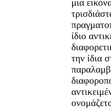
μια εικόνα
τρισδιάστ
πραγματοπ
ίδιο αντι
διαφορετι
την ίδια 
παραλαμβ
διαφοροπο
αντικειμέ
ονομάζετ