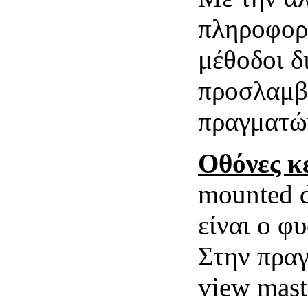
πληροφορι
μέθοδοι δ
προσλαμβά
πραγματών
Οθόνες κ
mounted di
είναι ο φ
Στην πραγ
view mast