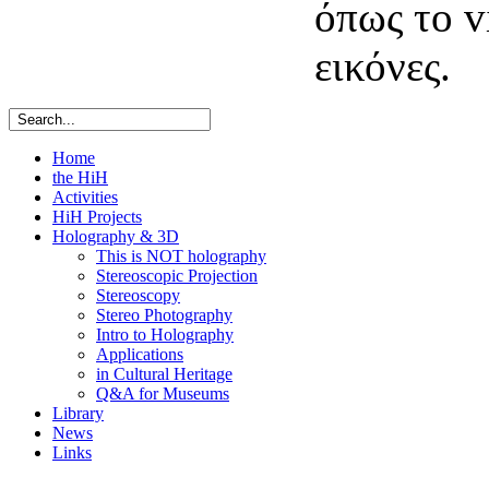
όπως το v
εικόνες.
Home
the HiH
Activities
HiH Projects
Holography & 3D
This is NOT holography
Stereoscopic Projection
Stereoscopy
Stereo Photography
Intro to Holography
Applications
in Cultural Heritage
Q&A for Museums
Library
News
Links