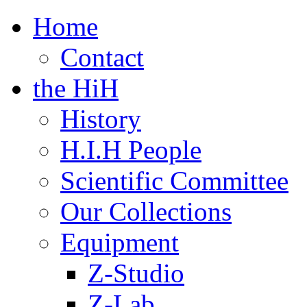
Home
Contact
the HiH
History
H.I.H People
Scientific Committee
Our Collections
Equipment
Z-Studio
Z-Lab