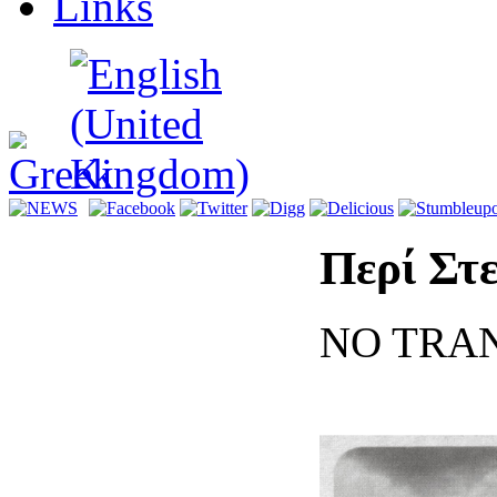
Links
Περί Στ
NO TRA