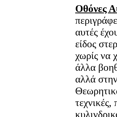
Οθόνες Α
περιγράφε
αυτές έχο
είδος στε
χωρίς να 
άλλα βοηθ
αλλά στην
Θεωρητικά
τεχνικές,
κυλινδρικ