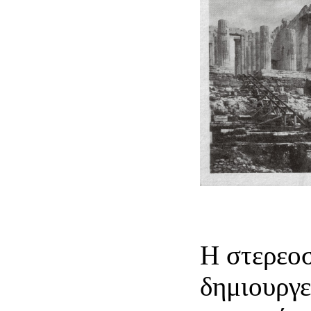
Η στερεοσ
δημιουργε