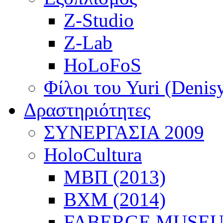
k
Z-Studio
Clones™
Z-Lab
ng
HoLoFoS
er
Φίλοι του Yuri (Denis
tion
gé
Δραστηριότητες
raphic
al
ΣΥΝΕΡΓΑΣΙΑ 2009
s
".
HoloCultura
ΜΒΠ (2013)
ΒΧΜ (2014)
FABERGE MUSEUM