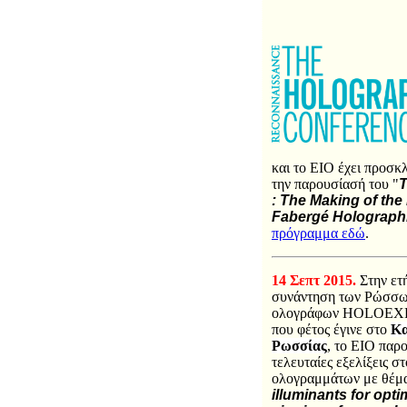
και το ΕΙΟ έχει πρoσκλ
την παρουσίασή του "
: The Making of th
Fabergé Holographi
πρόγραμμα εδώ
.
14 Σεπτ 2015.
Στην ετ
συνάντηση των Ρώσσ
ολογράφων HOLOEX
που φέτος έγινε στο
Κα
Ρωσσίας
, το ΕΙΟ παρο
τελευταίες εξελίξεις σ
ολογραμμάτων με θέμ
illuminants for opti