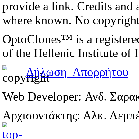
provide a link. Credits an
ΙΤΜΟ μαζί με το ΕΙΟ
χάσατε αυτή την μοναδι
where known. No copyright 
στον επίσημο ιστότοπο
OptoClones™ is a register
of the Hellenic Institute of
Δήλωση Απορρήτου
Web Developer: Ανδ. Σαρα
Αρχισυντάκτης: Αλκ. Λεμπ