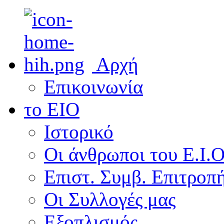
ρωμένη
α
ής
ντηση
ελματικής
αφίας
Αρχή
ς
αι
Επικοινωνία
άη
το ΕΙΟ
Ιστορικό
Οι άνθρωποι του Ε.Ι.
ηθεί
Επιστ. Συμβ. Επιτροπ
Οι Συλλογές μας
σίασή
Εξοπλισμός