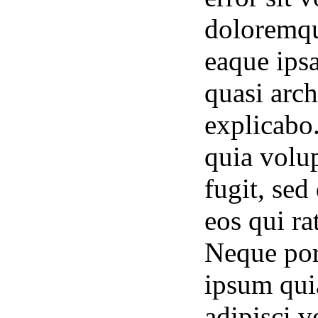
doloremqu
eaque ipsa
quasi arch
explicabo
quia volup
fugit, se
eos qui ra
Neque por
ipsum quia
adipisci 