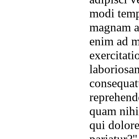
modi temp
magnam al
enim ad m
exercitati
laboriosa
consequat
reprehende
quam nihil
qui dolor
pariatur?"