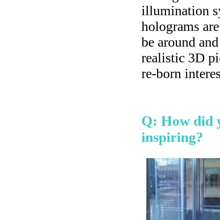
illumination s
holograms are 
be around and 
realistic 3D p
re-born intere
Q: How did y
inspiring?