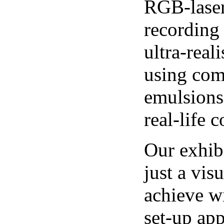
RGB-laser 
recording 
ultra-real
using com
emulsions
real-life 
Our exhib
just a vi
achieve w
set-up app