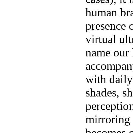
human bra
presence o
virtual ul
name our 
accompany
with daily
shades, sh
perception
mirroring e
becomes o