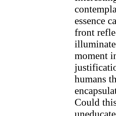
contempla
essence c
front refl
illuminate
moment in
justificat
humans th
encapsulat
Could thi
uneducate