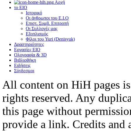
Αρχή
το ΕΙΟ
Ιστορικό
Οι άνθρωποι του Ε.Ι.Ο
Επιστ. Συμβ. Επιτροπή
Οι Συλλογές μας
Εξοπλισμός
Φίλοι του Yuri (Denisyuk)
Δραστηριότητες
Εργασίες ΕΙΟ
Ολογραφία & 3D
Βιβλιοθήκη
Ειδήσεις
Σύνδεσμοι
All content on HiH pages i
rights reserved. Any duplic
this page without permissio
provide a link. Credits an