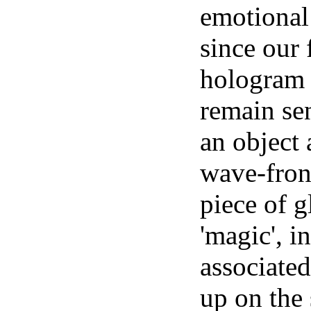
emotional
since our 
hologram p
remain sen
an object 
wave-front
piece of 
'magic', i
associate
up on the 