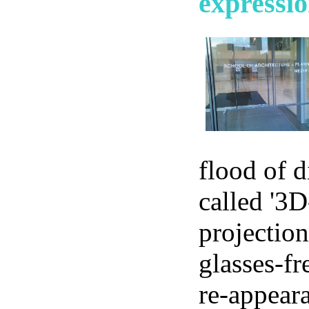
expressi
flood of d
called '3D
projection
glasses-f
re-appeara