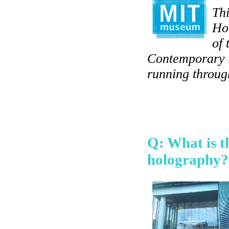
Thi
Ho
of 
Contemporary 
running throug
Q: What is t
holography?