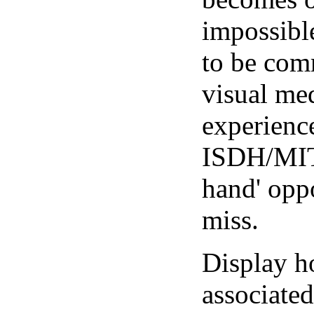
impossibl
to be com
visual me
experienc
ISDH/MIT,
hand' opp
miss.
Display h
associated