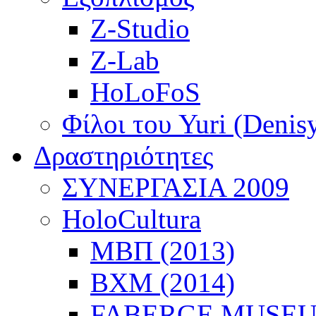
στοποιημένη
υή
Z-Studio
Z-Lab
μό
HoLoFoS
Φίλοι του Yuri (Denis
Δραστηριότητες
ΣΥΝΕΡΓΑΣΙΑ 2009
HoloCultura
ΜΒΠ (2013)
ΒΧΜ (2014)
FABERGE MUSEUM