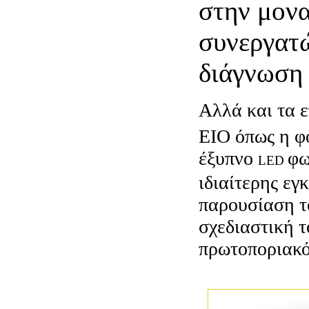
στην μονα
συνεργατώ
διάγνωση 
Αλλά και τα 
ΕΙΟ όπως η φ
έξυπνο
φω
LED
ιδιαίτερης εγ
παρουσίαση το
σχεδιαστική τ
πρωτοποριακό