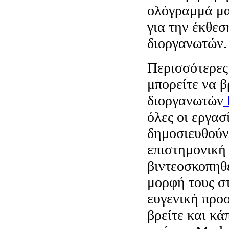
ολόγραμμά μα
για την έκθεσ
διοργανωτών.
Περισσότερες
μπορείτε να β
διοργανωτών
όλες οι εργασ
δημοσιευθούν
επιστημονική 
βιντεοσκοπηθε
μορφή τους σ
ευγενική προ
βρείτε και κά