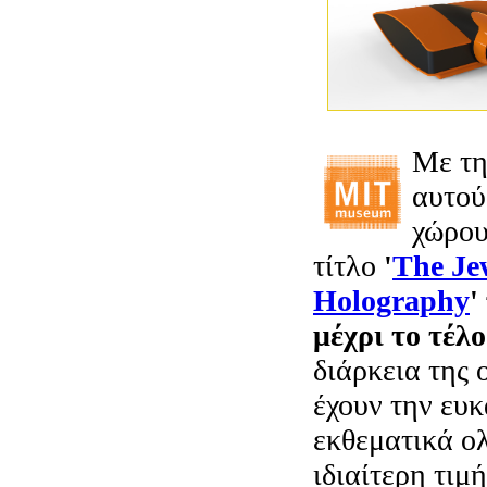
Με τη
αυτού
χώρου
τίτλο
'
The Je
Holography
'
μέχρι το τέλ
διάρκεια της 
έχουν την ευκ
εκθεματικά ο
ιδιαίτερη τιμ