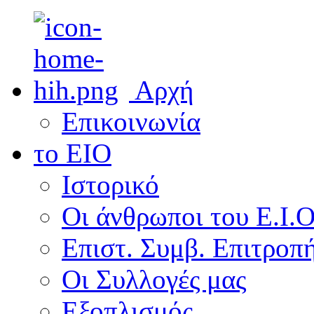
ερόμενο
μα
πια
ραφή
Αρχή
ικών
στικών
Επικοινωνία
υργημάτων
μα
το ΕΙΟ
άμματα
Ιστορικό
yuk
Οι άνθρωποι του Ε.Ι.
αφικών
Επιστ. Συμβ. Επιτροπ
ν
ωματικών
τωμάτων
Οι Συλλογές μας
Εξοπλισμός
πη