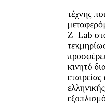
Οπτικούς
τέχνης πο
μεταφερό
Z_Lab στ
τεκμηρίωσ
προσφέρει
κινητό δι
εταιρείας
ελληνικής
εξοπλισμό