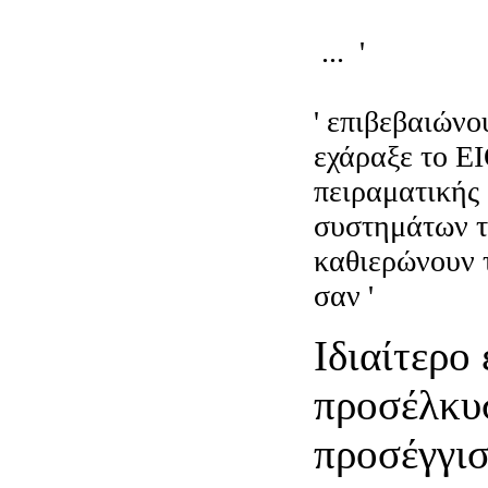
...
'
επιτέλους
έλειπαν από τ
' επιβεβαιώνο
εχάραξε το ΕΙ
πειραματικής
συστημάτων τ
καθιερώνουν 
σαν '
ολογράφο
Ιδιαίτερο
προσέλκυ
προσέγγισ