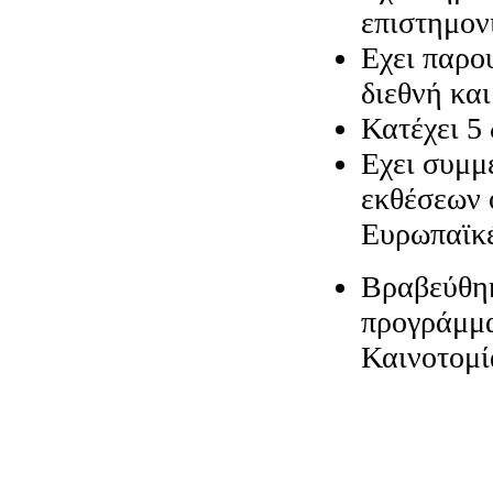
επιστημον
Εχει παρο
διεθνή κα
Κατέχει 5
Εχει συμμ
εκθέσεων 
Ευρωπαϊκέ
Βραβεύθηκ
προγράμμ
Καινοτομί