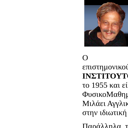
Ο
Ανδρέας
επιστημονικο
ΙΝΣΤΙΤΟΥΤ
το 1955 και ε
ΦυσικοΜαθημα
Μιλάει Αγγλι
στην ιδιωτικ
Παράλληλα, τ