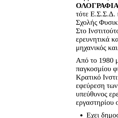
ΟΛΟΓΡΑΦΙ
τότε Ε.Σ.Σ.Δ.
Σχολής Φυσικ
Στο Ινστιτούτ
ερευνητικά κ
μηχανικός και
Από το 1980 
παγκοσμίου φ
Κρατικό Ινστ
εφεύρεση των
υπεύθυνος ερ
εργαστηρίου ο
Εχει δημο