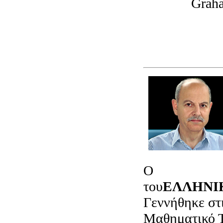
Grah
O
Νικόλαος
του
ΕΛΛΗΝΙ
Γεννήθηκε στι
Μαθηματικό Τ