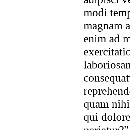
modi temp
magnam al
enim ad m
exercitati
laboriosa
consequat
reprehende
quam nihil
qui dolor
pariatur?"