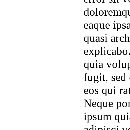
doloremqu
eaque ipsa
quasi arch
explicabo
quia volup
fugit, se
eos qui ra
Neque por
ipsum quia
adipisci 