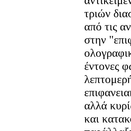
αντικείμε
τριών δια
από τις α
στην "επι
ολογραφικ
έντονες φ
λεπτομερ
επιφανεια
αλλά κυρί
και κατα