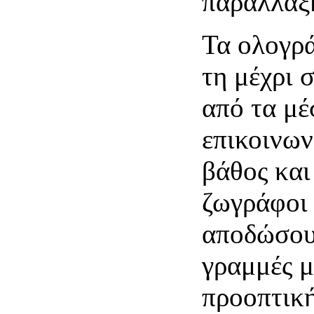
παράλλαξ
Τα ολογρ
τη μέχρι 
από τα μέ
επικοινων
βάθος και
ζωγράφοι
αποδώσου
γραμμές μ
προοπτική