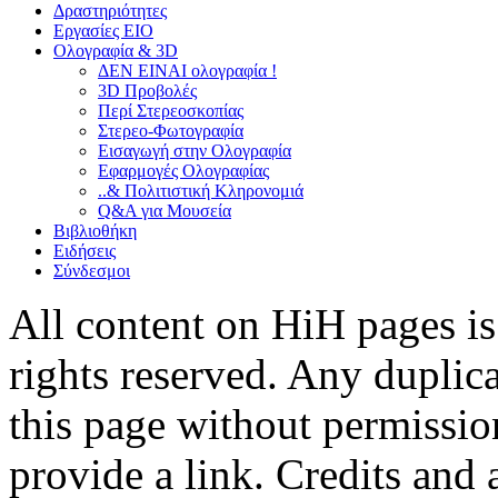
Δραστηριότητες
Εργασίες ΕΙΟ
Ολογραφία & 3D
ΔΕΝ ΕΙΝΑΙ ολογραφία !
3D Προβολές
Περί Στερεοσκοπίας
Στερεο-Φωτογραφία
Εισαγωγή στην Ολογραφία
Εφαρμογές Ολογραφίας
..& Πολιτιστική Κληρονομιά
Q&A για Μουσεία
Βιβλιοθήκη
Ειδήσεις
Σύνδεσμοι
All content on HiH pages i
rights reserved. Any duplic
this page without permissio
provide a link. Credits an