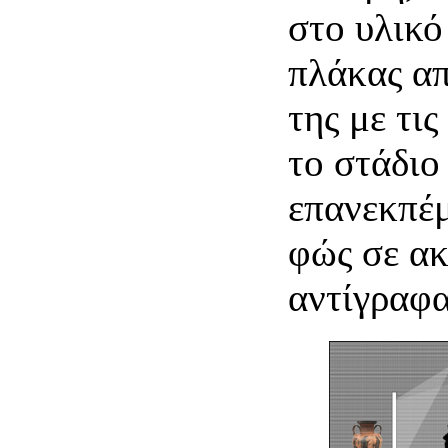
στο υλικό
πλάκας α
της με τι
το στάδιο
επανεκπέμ
φώς σε ακ
αντίγραφα