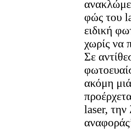
ανακλώμεν
φώς του l
ειδική φω
χωρίς να 
Σε αντίθε
φωτοευαίσ
ακόμη μι
προέρχετα
laser, τη
αναφοράς