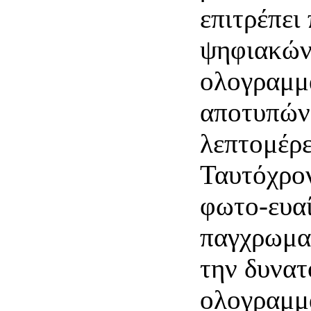
επιτρέπει
ψηφιακών
ολογραμμ
αποτυπών
λεπτομέρε
Ταυτόχρον
φωτο-ευα
παγχρωματ
την δυνα
ολογραμμ