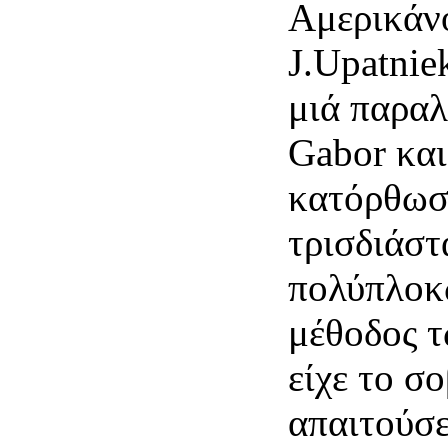
Αμερικάνο
J.Upatnie
μιά παραλ
Gabor και
κατόρθωσ
τρισδιάστ
πολύπλοκ
μέθοδος τ
είχε το σ
απαιτoύσε