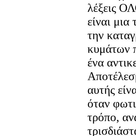
λέξεις Ο
είναι μια 
την κατα
κυμάτων 
ένα αντικ
Αποτέλεσ
αυτής είν
όταν φωτι
τρόπο, αν
τρισδιάστ