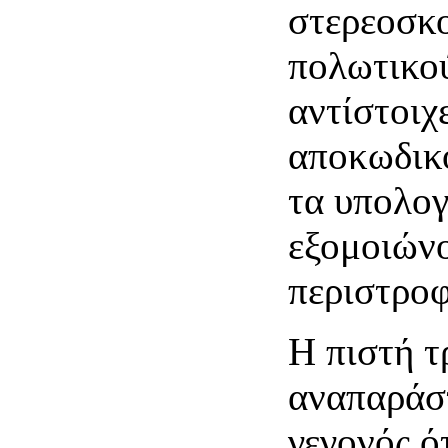
στερεοσκο
πολωτικού
αντίστοιχε
αποκωδικο
τα υπολο
εξομοιώνο
περιστροφ
Η πιστή τ
αναπαράσ
γεγονός ό