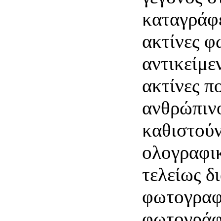
καταγράφε
ακτίνες φ
αντικείμεν
ακτίνες π
ανθρώπιν
καθιστούν
ολογραφικ
τελείως δ
φωτογραφ
φωτογράφ