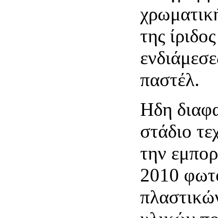
χρωματικ
της ίριδος
ενδιάμεσε
παστέλ.
Ηδη διαφα
στάδιο τε
την εμπορ
2010 φωτ
πλαστικώ