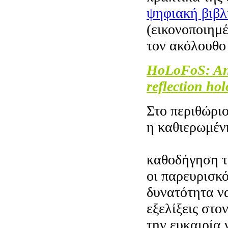
ψηφιακή βιβλ
(εικονοποιημέ
τον ακόλουθο
HoLoFoS: An 
reflection ho
Στο περιθώριο
η καθιερωμέν
Τεχνικής Ομά
καθοδήγηση τ
οι παρευρισκό
δυνατότητα να
εξελίξεις στο
την ευκαιρία 