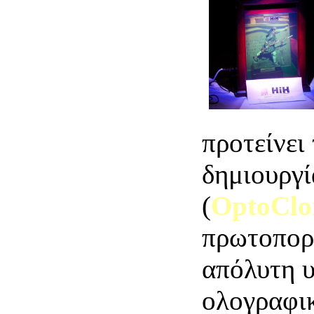
προτείνει
δημιουργ
(
OptoClo
πρωτοπορι
απόλυτη υ
ολογραφι