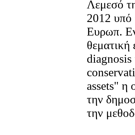
Λεμεσό τ
2012 υπό 
Ευρωπ. Εν
θεματική 
diagnosis 
conservati
assets" η
την δημοσ
την μεθοδ
ολοκληρω