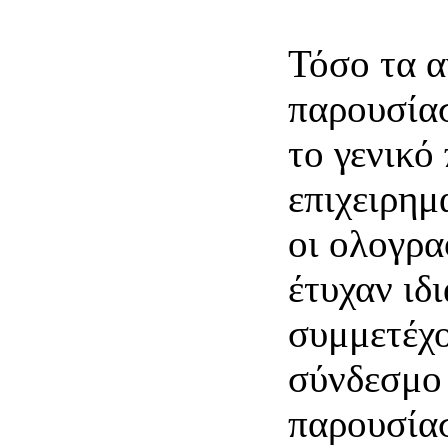
Τόσο τα α
παρουσία
το γενικό
επιχειρημ
οι ολογρα
έτυχαν ιδ
συμμετέχο
σύνδεσμο 
παρουσία