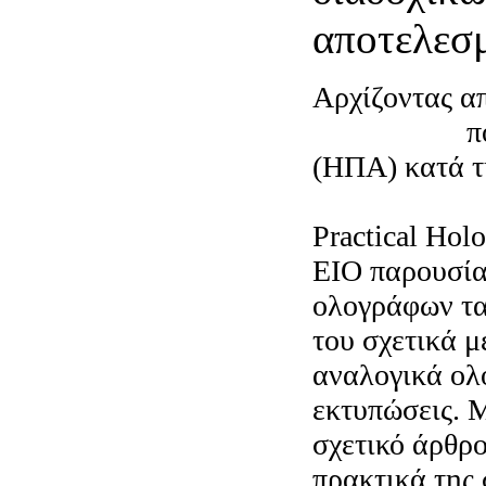
αποτελεσ
Αρχίζοντας α
OPTO2013
πο
(ΗΠΑ) κατά τ
Photonics We
Practical Hol
ΕΙΟ παρουσία
ολογράφων τα
του σχετικά 
αναλογικά ολ
εκτυπώσεις. 
σχετικό άρθρο
πρακτικά της