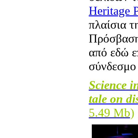
Heritage 
πλαίσια τ
Πρόσβασης
από εδώ ε
σύνδεσμο
Science i
tale on d
5.49 M
b)