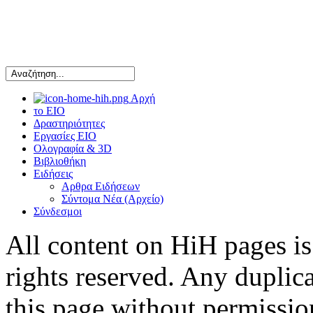
Αρχή
το ΕΙΟ
Δραστηριότητες
Εργασίες ΕΙΟ
Ολογραφία & 3D
Βιβλιοθήκη
Ειδήσεις
Αρθρα Ειδήσεων
Σύντομα Νέα (Αρχείο)
Σύνδεσμοι
All content on HiH pages i
rights reserved. Any duplic
this page without permissio