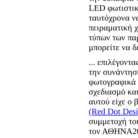
LED φωτιστι
ταυτόχρονα ν
πειραματική 
τύπων των πα
μπορείτε να δε
... επιλέγοντ
την συνάντησ
φωτογραφικά σ
σχεδιασμό και
αυτού είχε ο
(Red Dot Des
συμμετοχή το
τον ΑΘΗΝΑ2