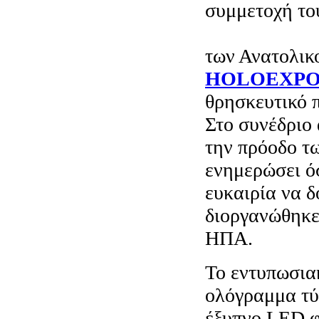
συμμετοχή το
HOLOEXP
των Ανατολικ
HOLOEXPO
θρησκευτικό π
Στο συνέδριο 
την πρόοδο τ
ενημερώσει όσ
ευκαιρία να 
διοργανώθηκε
ΗΠΑ.
Το εντυπωσια
ολόγραμμα τύ
έξυπνο LED 