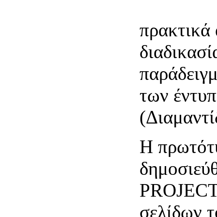
έργων τέχ
πρακτικά 
διαδικασί
παράδειγ
των έντυ
(Διαμαντί
Η πρωτότ
δημοσιεύθ
PROJECT 
σελίδων τ