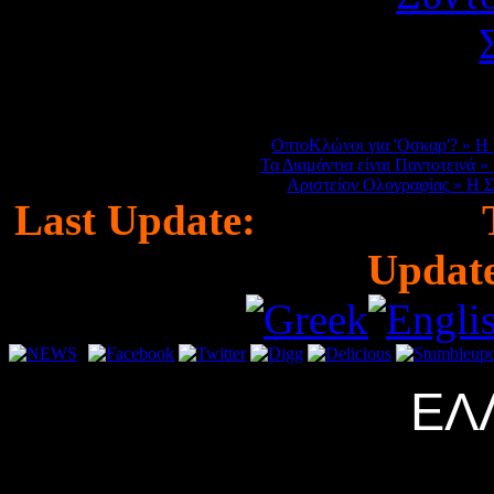
ΝΕ
ΟπτοΚλώνοι για 'Οσκαρ'?
»
Η 
Τα Διαμάντια είναι Παντοτεινά
»
Αριστείον Ολογραφίας
»
Η Σ
Last Update:
05-10-2021
T
Updat
ΕΛ