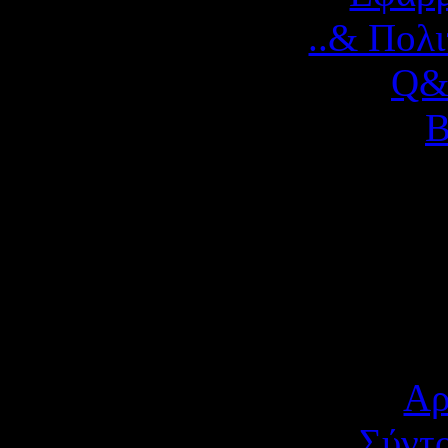
..& Πολ
Q&
Β
Αρ
Σύντ