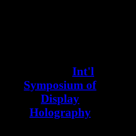
ISDH 2023
26 Ιουν 2023 / 01
Ιουλ 2023
The 12th
Int'l
Symposium of
Display
Holography
comes this time to