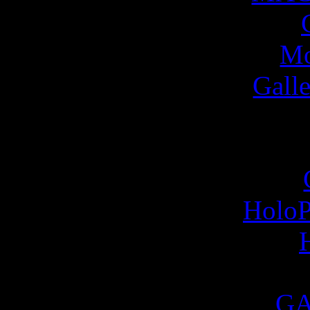
Mo
Gall
HoloP
GA