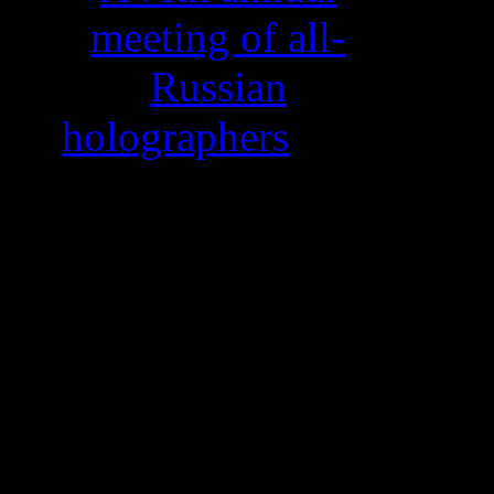
meeting of all-
Russian
holographers
, this
year in Strelna, St.
Petersburg,
Russia. Our
presentation titled:
"Magic of Light:
Re-educating the
Chinese public in