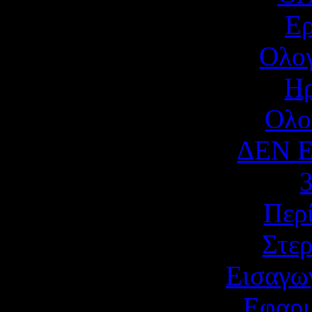
Ερ
Ολογ
Η
Ολο
ΔΕΝ Ε
Περ
Στε
Εισαγω
Εφαρμ