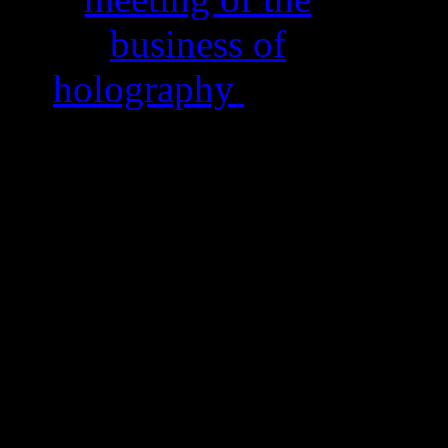
business of
holography
comes
to Athens, Greece
and HiH is the
Honorary Sponsor
and its invited
paper titled
"
Display
Holography as an