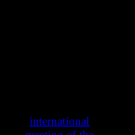
HOLOGRAPHY
2019
14 Νοε 2019 / 15
Νοε 2019
This year for the
first time, the
annual
international
meeting of the