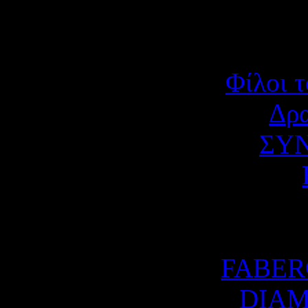
ύτερα
εία
τημών
Φίλοι τ
.
Δρα
ΣΥΝ
αρίου
υ
ση
FABER
DIAM