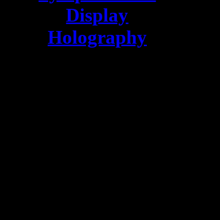
Display
Holography
comes this time to
Aveiro, Portugal.
Five days of
holographic
exchange. A.
Lembessis & A.
Sarakinos of HiH
will be there with