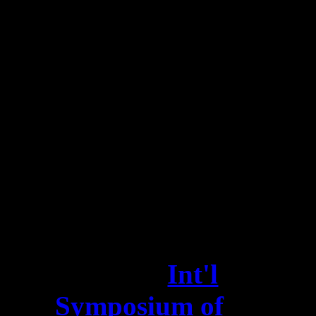
of OptoClones: its
making and
expositions
"
25
Ιουν
2018
ISDH 2018
25 Ιουν 2018 / 29
Ιουν 2018
The 11th
Int'l
Symposium of