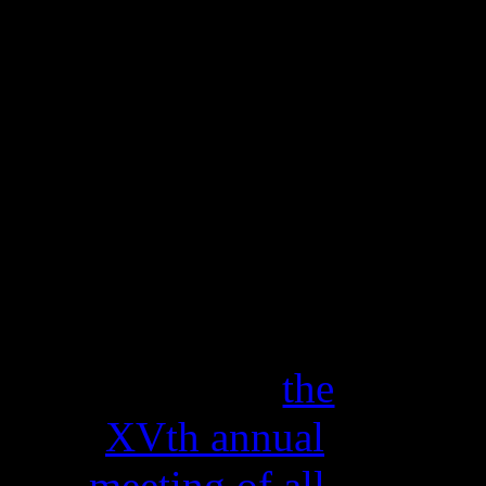
monuments
".
11
Σεπ
2018
HOLOEXPO
2018
11 Σεπ 2018 / 13
Σεπ 2018
Meet us at
the
XVth annual
meeting of all-