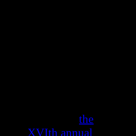
& Technology
Musuem.
10
Σεπ
2019
HOLOEXPO
2019
10 Σεπ 2019 / 12
Σεπ 2019
Meet us at
the
XVIth annual