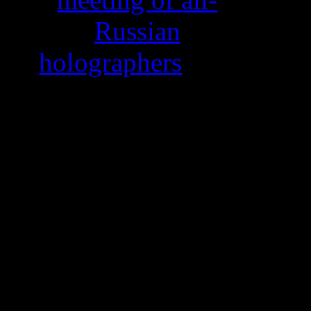
Russian
holographers
, this
year in Nizhny
Novgorod,
Russia.Our
presentation will
be titled: "
The
Gokhran of
Russia Collection