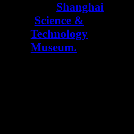
majestic
Shanghai
Science &
Technology
Museum.
A
special production
for China by HiH
and the Optics
Museum of ITMO
University, St.
Petersburg,