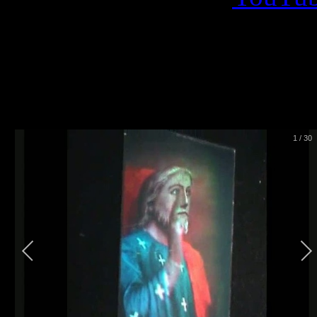
Με 
Νέες προσθήκε
1
/
30